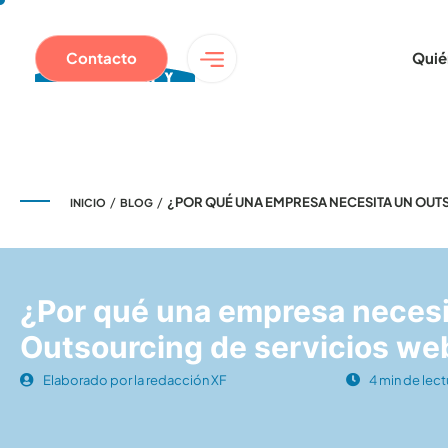
Contacto
Quié
/
/
¿POR QUÉ UNA EMPRESA NECESITA UN OUT
INICIO
BLOG
¿Por qué una empresa necesi
Outsourcing de servicios we
Elaborado por la redacción XF
4 min de lect