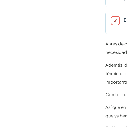
E
Antes de c
necesidade
Además, de
términos l
importante
Con todos 
Así que en 
que ya hem