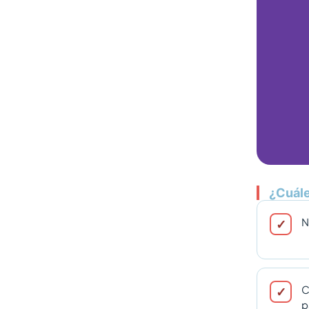
¿Cuále
N
C
p