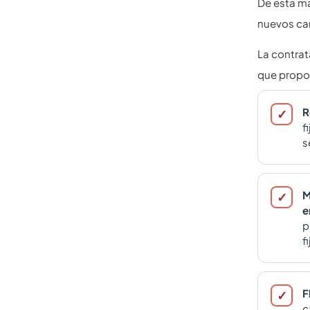
De esta ma
nuevos cam
La contrat
que propor
R
f
s
M
e
p
fi
F
c