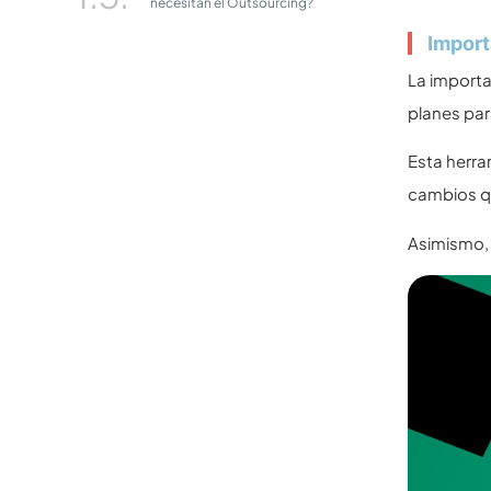
necesitan el Outsourcing?
Import
La importa
planes par
Esta herra
cambios q
Asimismo, 