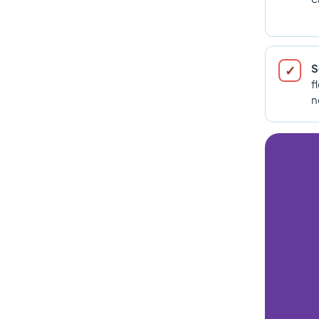
S
f
n