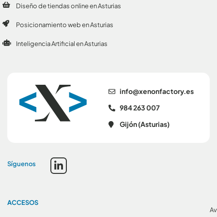
Diseño de tiendas online en Asturias
Posicionamiento web en Asturias
Inteligencia Artificial en Asturias
se.yrotcafnonex@ofni
984 263 007
Gijón (Asturias)
Síguenos
ACCESOS
Av