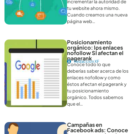
incrementar la autoridad de
tu website ahora mismo.
Cuando creamos una nueva
página web…
Posicionamiento
orgánico: los enlaces
nofollow SÍ afectan el
pagerank
Redacción XF
Conoce todo lo que
deberías saber acerca de los
enlaces nofollow y como
éstos afectan el pagerank y
tu posicionamiento
orgánico. Todos sabemos
que el…
Campañas en
Facebook ads: Conoce