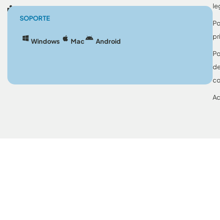
le
Blog
SOPORTE
Po
pr
Windows
Mac
Android
Po
d
co
Ac