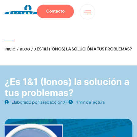
Contacto
/
/
¿ES 1&1 (IONOS) LA SOLUCIÓN A TUS PROBLEMAS?
INICIO
BLOG
¿Es 1&1 (Ionos) la solución a
tus problemas?
Elaborado por la redacción XF
4 min de lectura