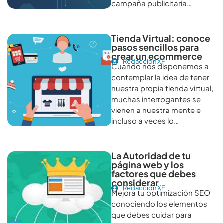
campaña publicitaria…
Tienda Virtual: conoce
pasos sencillos para
crear un ecommerce
Redacción XF
Cuando nos disponemos a
contemplar la idea de tener
nuestra propia tienda virtual,
muchas interrogantes se
vienen a nuestra mente e
incluso a veces lo…
La Autoridad de tu
página web y los
factores que debes
considerar
Redacción XF
Mejora tu optimización SEO
conociendo los elementos
que debes cuidar para