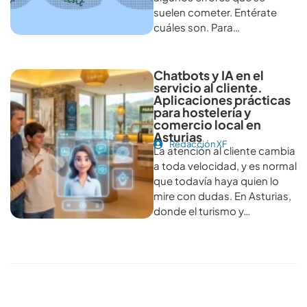
suelen cometer. Entérate
cuáles son. Para…
Chatbots y IA en el
servicio al cliente.
Aplicaciones prácticas
para hostelería y
comercio local en
Asturias
Redacción XF
La atención al cliente cambia
a toda velocidad, y es normal
que todavía haya quien lo
mire con dudas. En Asturias,
donde el turismo y…
Conoce todos los artículos