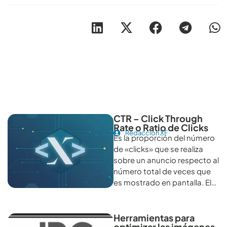
Otros artículos recomendables para revisar
CTR – Click Through
Rate o Ratio de Clicks
Redacción XF
Es la proporción del número
de «clicks» que se realiza
sobre un anuncio respecto al
número total de veces que
es mostrado en pantalla. El…
Herramientas para
optimizar las imágenes