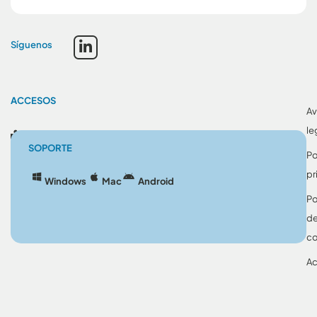
Síguenos
ACCESOS
Av
le
Blog
SOPORTE
Po
pr
Windows
Mac
Android
Po
d
co
Ac