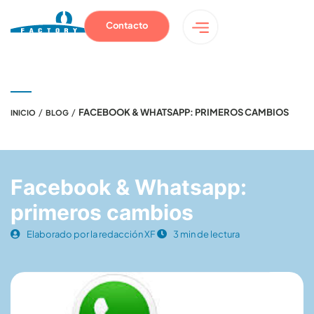
Contacto
/
/
FACEBOOK & WHATSAPP: PRIMEROS CAMBIOS
INICIO
BLOG
Facebook & Whatsapp:
primeros cambios
Elaborado por la redacción XF
3 min de lectura