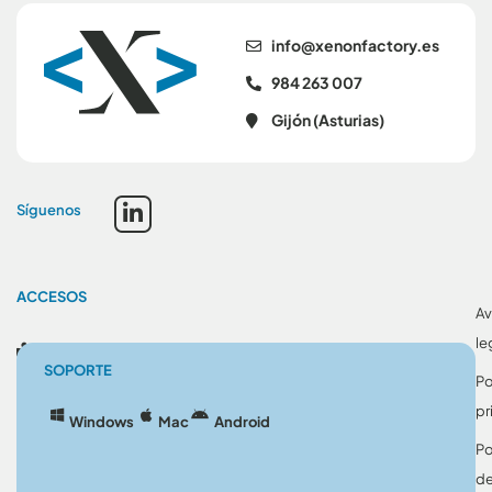
se.yrotcafnonex@ofni
984 263 007
Gijón (Asturias)
Síguenos
ACCESOS
Av
le
Blog
SOPORTE
Po
pr
Windows
Mac
Android
Po
d