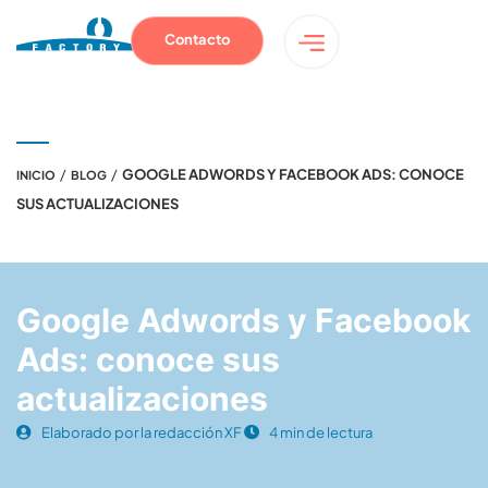
Contacto
/
/
GOOGLE ADWORDS Y FACEBOOK ADS: CONOCE
INICIO
BLOG
SUS ACTUALIZACIONES
Google Adwords y Facebook
Ads: conoce sus
actualizaciones
Elaborado por la redacción XF
4 min de lectura