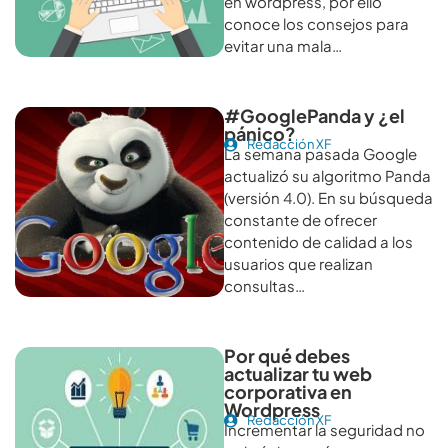
en wordpress, por ello
conoce los consejos para
evitar una mala…
#GooglePanda y ¿el
pánico?
Redacción XF
La semana pasada Google
actualizó su algoritmo Panda
(versión 4.0). En su búsqueda
constante de ofrecer
contenido de calidad a los
usuarios que realizan
consultas…
Por qué debes
actualizar tu web
corporativa en
Wordpress
Redacción XF
Incrementar la seguridad no