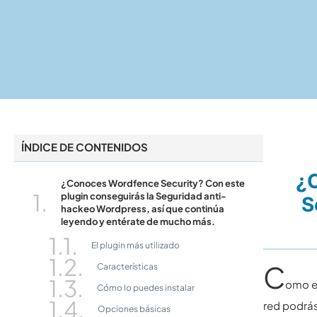
ÍNDICE DE CONTENIDOS
¿C
¿Conoces Wordfence Security? Con este
plugin conseguirás la Seguridad anti-
S
hackeo Wordpress, así que continúa
leyendo y entérate de mucho más.
El plugin más utilizado
C
Características
omo es
Cómo lo puedes instalar
red podrás
Opciones básicas