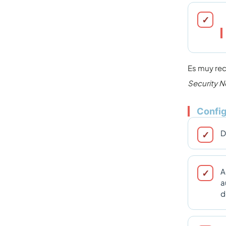
Es muy rec
Security 
Config
D
A
a
d