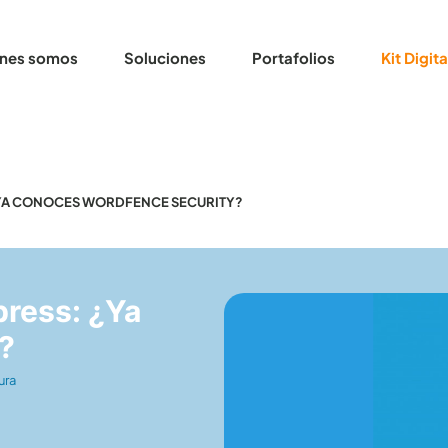
nes somos
Soluciones
Portafolios
Kit Digita
YA CONOCES WORDFENCE SECURITY?
ress: ¿Ya
?
ura