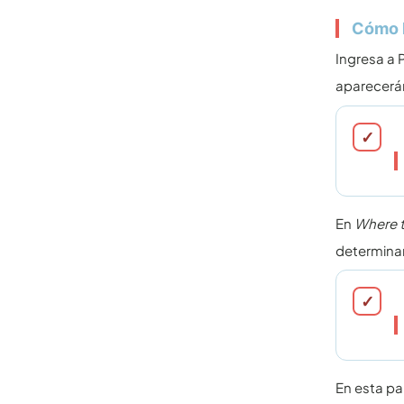
Cómo l
Ingresa a 
aparecerán
En
Where t
determinar
En esta pa