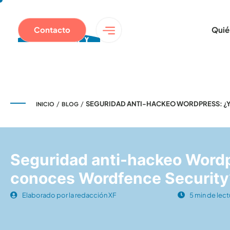
Contacto
Quié
/
/
SEGURIDAD ANTI-HACKEO WORDPRESS: ¿
INICIO
BLOG
Seguridad anti-hackeo Wordp
conoces Wordfence Security
Elaborado por la redacción XF
5 min de lect