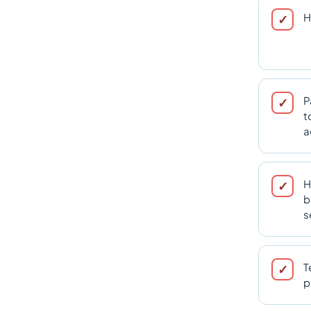
H
P
t
a
H
b
s
T
p