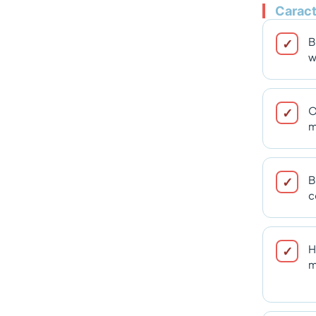
Caract
B
w
O
m
B
c
H
m