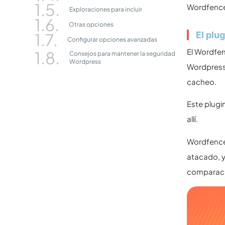
Wordfence
Exploraciones para incluir
Otras opciones
El plu
Configurar opciones avanzadas
El Wordfen
Consejos para mantener la seguridad
Wordpress
Wordpress 
cacheo.
Este plugi
allí.
Wordfence 
atacado, y
comparació