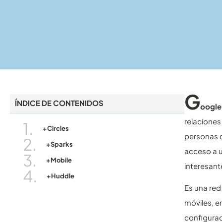
G
ÍNDICE DE CONTENIDOS
oogl
relacione
+Circles
personas 
+Sparks
acceso a u
+Mobile
interesante
+Huddle
Es una red
móviles, e
configurac