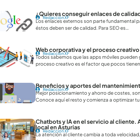
¿Quieres conseguir enlaces de calida
Redacción XF
Los enlaces externos son parte fundamental p
éstos deben ser de calidad. Para SEO es…
Web corporativa y el proceso creativo
Redacción XF
Todos sabemos que las apps móviles pueden ge
proceso creativo es el factor que pocos tienen
Beneficios y aportes del mantenimie
Redacción XF
Mejor posicionamiento y ahorro de costes, son
Conoce aquí el resto y comienza a optimizar tu
Chatbots y IA en el servicio al cliente
local en Asturias
Redacción XF
La atención al cliente cambia a toda velocidad