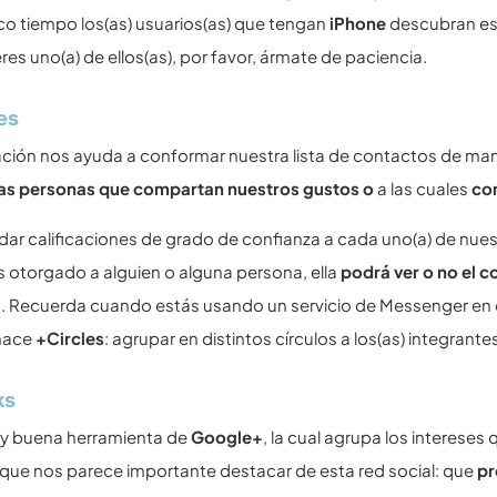
o tiempo los(as) usuarios(as) que tengan
iPhone
descubran es
eres uno(a) de ellos(as), por favor, ármate de paciencia.
es
ación nos ayuda a conformar nuestra lista de contactos de m
las personas que compartan nuestros gustos o
a las cuales
co
r calificaciones de grado de confianza a cada uno(a) de nue
otorgado a alguien o alguna persona, ella
podrá ver o no el 
. Recuerda cuando estás usando un servicio de Messenger en 
 hace
+Circles
: agrupar en distintos círculos a los(as) integrante
ks
uy buena herramienta de
Google+
, la cual agrupa los interes
 que nos parece importante destacar de esta red social: que
pr