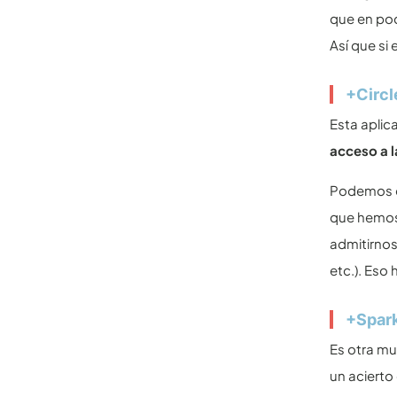
que en poc
Así que si 
+Circl
Esta aplic
acceso a 
Podemos da
que hemos 
admitirnos
etc.). Eso
+Spar
Es otra m
un acierto