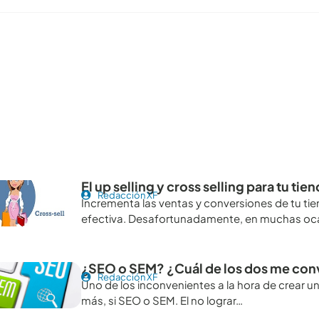
tículos recomendables para revisar
El up selling y cross selling para tu tie
Redacción XF
Incrementa las ventas y conversiones de tu tiend
efectiva. Desafortunadamente, en muchas oc
¿SEO o SEM? ¿Cuál de los dos me con
Redacción XF
Uno de los inconvenientes a la hora de crear u
más, si SEO o SEM. El no lograr…