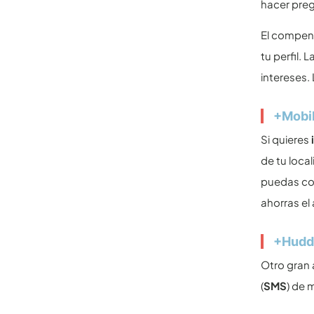
hacer preg
El compen
tu perfil. 
intereses.
+Mobi
Si quieres
de tu loca
puedas com
ahorras el
+Hudd
Otro gran 
(
SMS
) de 