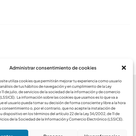
Conoce todos los artículos
Administrar consentimiento de cookies
ite utiliza cookies que permitirán mejorar tu experiencia como usuario
análisis de tus hábitos de navegación y en cumplimiento de la Ley
CCESOS
11 de julio, de servicios de la sociedad de la información y de comercio
(LSSICE). La información sobre las cookies que usamos es lo que va a
ue el usuario pueda tomar su decisión de forma consciente y libre a la hora
Blog
u consentimiento o, por el contrario, que no acepte la instalación de
u dispositivo en los términos del artículo 22 de la Ley 34/2002, de 11 de
rvicios de la Sociedad de la Información y Comercio Electrónico (LSSICE).
SOPORTE
Windows
Mac
Android