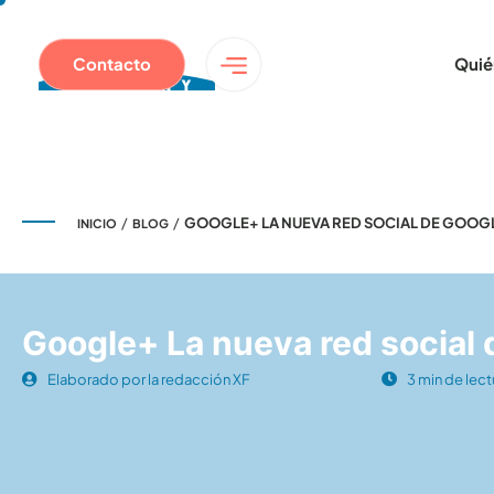
Contacto
Quié
/
/
GOOGLE+ LA NUEVA RED SOCIAL DE GOOG
INICIO
BLOG
Google+ La nueva red social
Elaborado por la redacción XF
3 min de lect