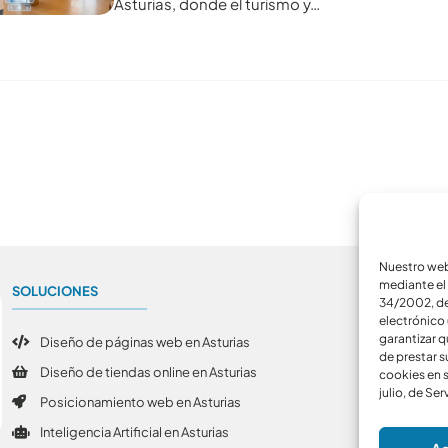
Asturias, donde el turismo y…
Nuestro webs
mediante el 
SOLUCIONES
A
34/2002, de 
electrónico 
garantizar q
Diseño de páginas web en Asturias
de prestar s
Diseño de tiendas online en Asturias
cookies en s
julio, de Se
Posicionamiento web en Asturias
Inteligencia Artificial en Asturias