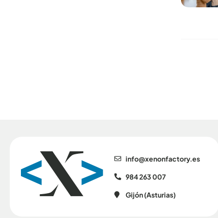
se.yrotcafnonex@ofni
984 263 007
Gijón (Asturias)