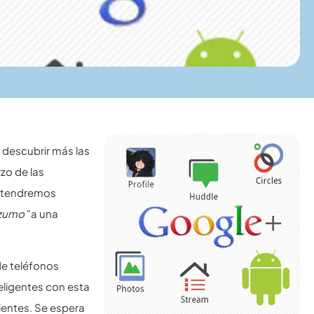
 descubrir más las
rzo de las
, tendremos
 zumo”
a una
e teléfonos
eligentes con esta
entes. Se espera