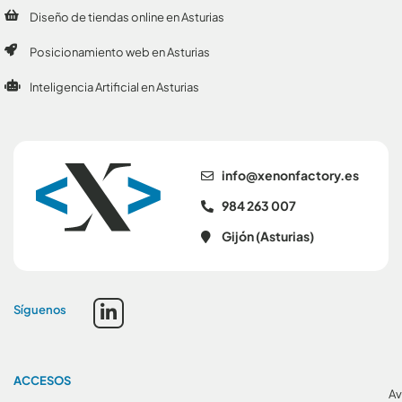
Diseño de tiendas online en Asturias
Posicionamiento web en Asturias
Inteligencia Artificial en Asturias
se.yrotcafnonex@ofni
984 263 007
Gijón (Asturias)
Síguenos
ACCESOS
Av