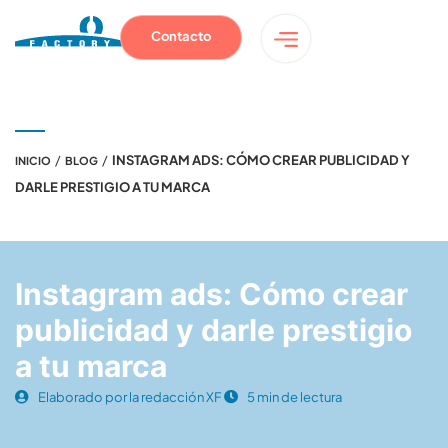
Contacto
/
/
INSTAGRAM ADS: CÓMO CREAR PUBLICIDAD Y
INICIO
BLOG
DARLE PRESTIGIO A TU MARCA
Instagram ads: Cómo crear
publicidad y darle prestigio
a tu marca
Elaborado por la redacción XF
5 min de lectura