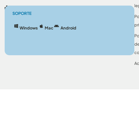
le
Blog
SOPORTE
Po
pr
Windows
Mac
Android
Po
d
co
Ac