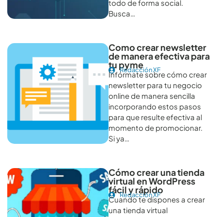
todo de forma social.
Busca…
Como crear newsletter
de manera efectiva para
tu pyme
Redacción XF
Infórmate sobre cómo crear
newsletter para tu negocio
online de manera sencilla
incorporando estos pasos
para que resulte efectiva al
momento de promocionar.
Si ya…
Cómo crear una tienda
virtual en WordPress
fácil y rápido
Redacción XF
Cuando te dispones a crear
una tienda virtual