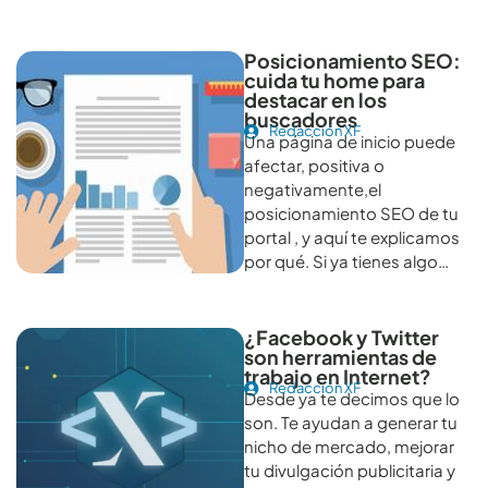
Otros artículos recomendables para revisar
Posicionamiento SEO:
cuida tu home para
destacar en los
buscadores
Redacción XF
Una página de inicio puede
afectar, positiva o
negativamente,el
posicionamiento SEO de tu
portal , y aquí te explicamos
por qué. Si ya tienes algo…
¿Facebook y Twitter
son herramientas de
trabajo en Internet?
Redacción XF
Desde ya te decimos que lo
son. Te ayudan a generar tu
nicho de mercado, mejorar
tu divulgación publicitaria y