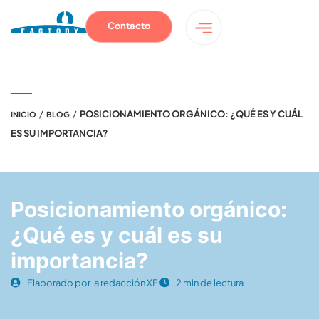
Contacto
/
/
POSICIONAMIENTO ORGÁNICO: ¿QUÉ ES Y CUÁL
INICIO
BLOG
ES SU IMPORTANCIA?
Posicionamiento orgánico:
¿Qué es y cuál es su
importancia?
Elaborado por la redacción XF
2 min de lectura