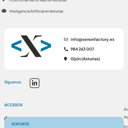
Posicionamiento web en Asturias
Inteligencia Artificial en Asturias
se.yrotcafnonex@ofni
984 263 007
Gijón (Asturias)
Síguenos
ACCESOS
Av
le
Blog
SOPORTE
Po