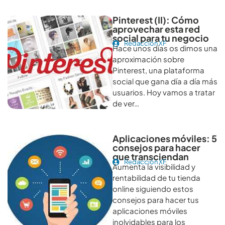
Pinterest (II): Cómo
aprovechar esta red
social para tu negocio
Redacción XF
Hace unos días os dimos una
aproximación sobre
Pinterest, una plataforma
social que gana día a día más
usuarios. Hoy vamos a tratar
de ver…
Aplicaciones móviles: 5
consejos para hacer
que transciendan
Redacción XF
Aumenta la visibilidad y
rentabilidad de tu tienda
online siguiendo estos
consejos para hacer tus
aplicaciones móviles
inolvidables para los