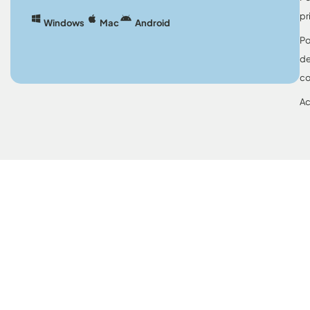
pr
Windows
Mac
Android
Po
d
co
Ac