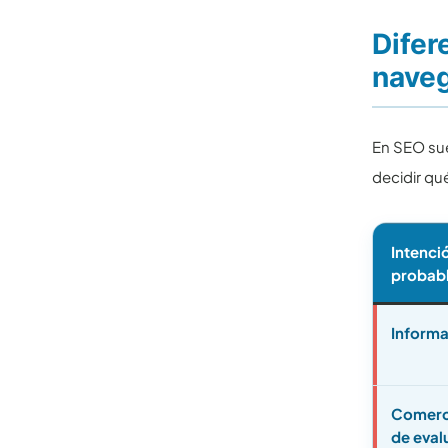
Difer
naveg
En SEO sue
decidir qu
Intenci
probab
Informa
Comerc
de eval