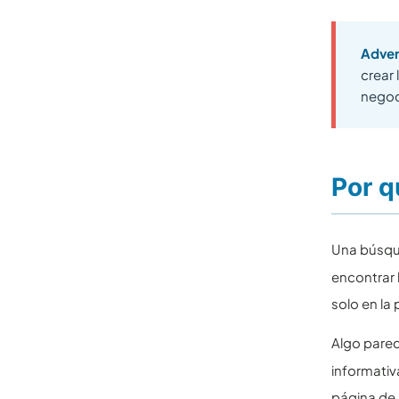
Adver
crear
negoc
Por q
Una búsq
encontrar 
solo en la
Algo pare
informativ
página de 