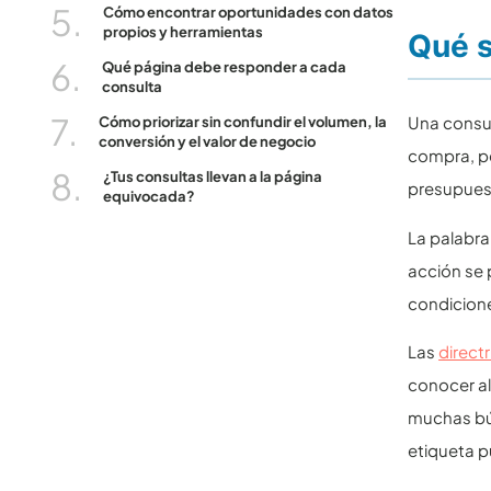
Cómo encontrar oportunidades con datos
propios y herramientas
Qué s
Qué página debe responder a cada
consulta
Una consu
Cómo priorizar sin confundir el volumen, la
conversión y el valor de negocio
compra, pe
¿Tus consultas llevan a la página
presupues
equivocada?
La palabra
acción se p
condicione
Las
direct
conocer al
muchas bús
etiqueta p