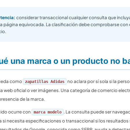
tencia:
considerar transaccional cualquier consulta que inclu
 la página equivocada. La clasificación debe comprobarse con e
io.
ué una marca o un producto no bas
ueda como
no aclara por sí sola si la per
zapatillas Adidas
la web oficial o ver imágenes. Una categoría de comercio elect
 presencia de la marca.
cido ocurre con
. La consulta puede ser navegac
marca modelo
a si necesita especificaciones o transaccional si los resultado
resultados de Google, conocida como SERP, ayuda a detectar la