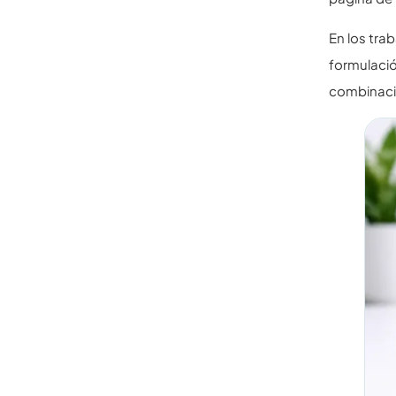
En los tra
formulació
combinació