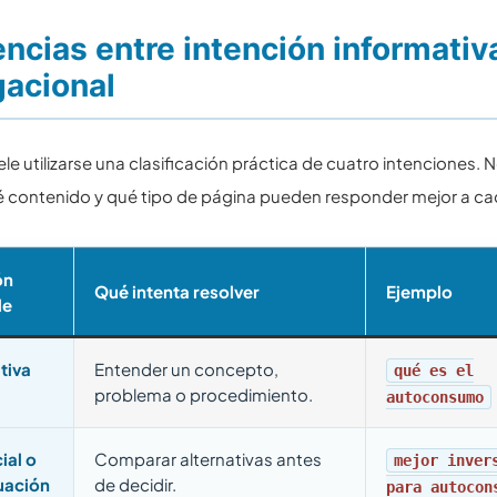
encias entre intención informativ
acional
le utilizarse una clasificación práctica de cuatro intenciones. 
é contenido y qué tipo de página pueden responder mejor a ca
ón
Qué intenta resolver
Ejemplo
le
tiva
Entender un concepto,
qué es el
problema o procedimiento.
autoconsumo
ial o
Comparar alternativas antes
mejor inver
uación
de decidir.
para autocon