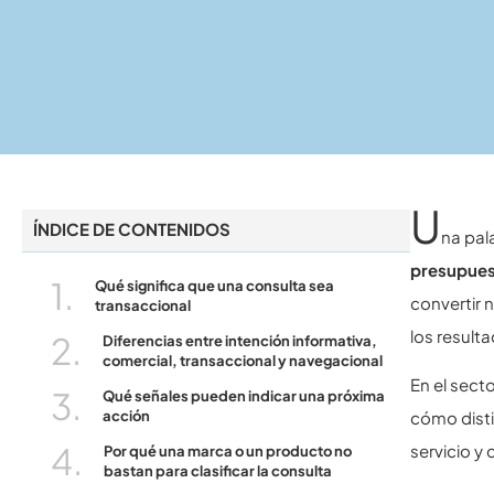
U
ÍNDICE DE CONTENIDOS
na pal
presupue
Qué significa que una consulta sea
convertir 
transaccional
los result
Diferencias entre intención informativa,
comercial, transaccional y navegacional
En el sect
Qué señales pueden indicar una próxima
acción
cómo disti
servicio y
Por qué una marca o un producto no
bastan para clasificar la consulta