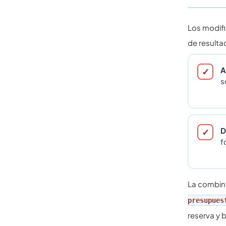
Los modifi
de resulta
A
s
D
f
La combin
presupues
reserva y 