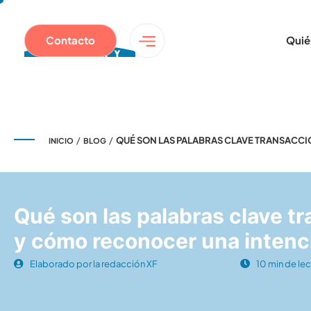
Contacto
Quié
/
/
QUÉ SON LAS PALABRAS CLAVE TRANSACC
INICIO
BLOG
Qué son las palabras clave t
y cómo reconocer una intenc
Elaborado por la redacción XF
10 min de lec