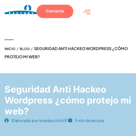
Contacto
/
/
SEGURIDAD ANTI HACKEO WORDPRESS ¿CÓMO
INICIO
BLOG
PROTEJO MI WEB?
Seguridad Anti Hackeo
Wordpress ¿cómo protejo mi
web?
Elaborado por la redacción XF
5 min de lectura