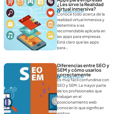
¿Les sirve la Realidad
virtual inmersiva?
Redacción XF
Conoce todo acerca de la
realidad virtual inmersiva y
determina si es
recomendable aplicarla en
las apps para empresas.
Está claro que las apps
para…
Diferencias entre SEO y
SEM y cómo usarlos
correctamente
Redacción XF
Es muy fácil confundirse con
SEO y SEM. La mayor parte
de los profesionales que
trabajan en el
posicionamiento web
conocen lo que significan
ambos…