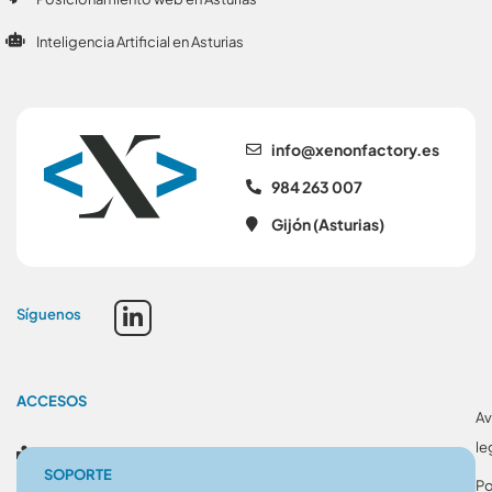
Inteligencia Artificial en Asturias
se.yrotcafnonex@ofni
984 263 007
Gijón (Asturias)
Síguenos
ACCESOS
Av
le
Blog
SOPORTE
Po