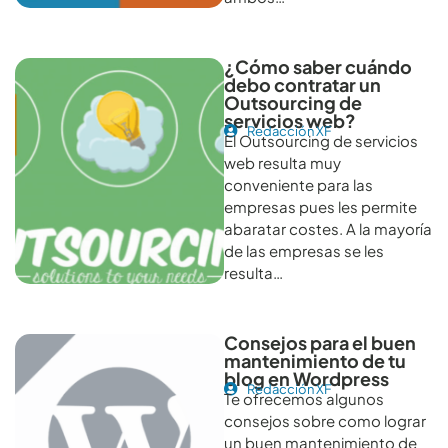
¿Cómo saber cuándo
debo contratar un
Outsourcing de
servicios web?
Redacción XF
El Outsourcing de servicios
web resulta muy
conveniente para las
empresas pues les permite
abaratar costes. A la mayoría
de las empresas se les
resulta…
Consejos para el buen
mantenimiento de tu
blog en Wordpress
Redacción XF
Te ofrecemos algunos
consejos sobre como lograr
un buen mantenimiento de