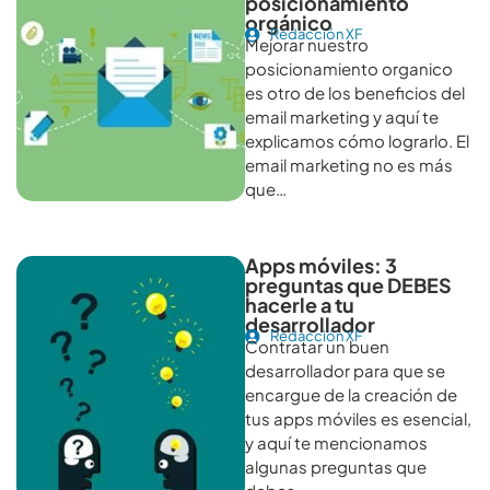
posicionamiento
orgánico
Redacción XF
Mejorar nuestro
posicionamiento organico
es otro de los beneficios del
email marketing y aquí te
explicamos cómo lograrlo. El
email marketing no es más
que…
Apps móviles: 3
preguntas que DEBES
hacerle a tu
desarrollador
Redacción XF
Contratar un buen
desarrollador para que se
encargue de la creación de
tus apps móviles es esencial,
y aquí te mencionamos
algunas preguntas que