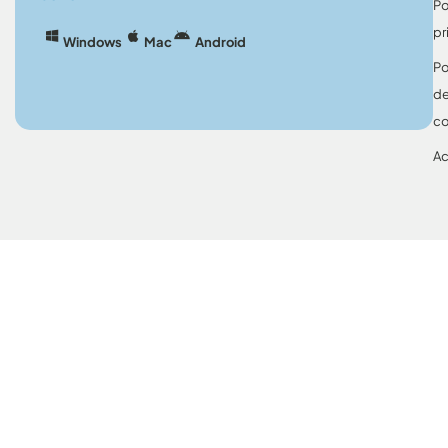
Po
pr
Windows
Mac
Android
Po
d
co
Ac