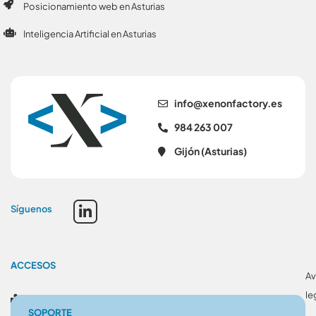
Posicionamiento web en Asturias
Inteligencia Artificial en Asturias
se.yrotcafnonex@ofni
984 263 007
Gijón (Asturias)
Síguenos
ACCESOS
Av
le
Blog
SOPORTE