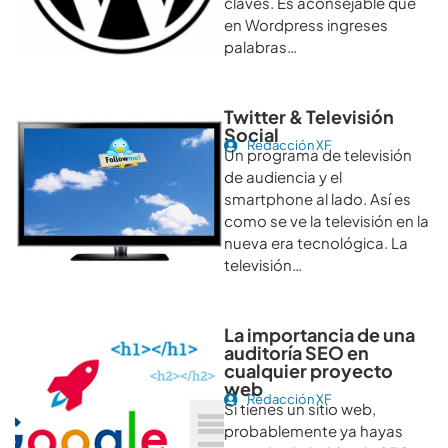
claves. Es aconsejable que
en Wordpress ingreses
palabras…
Twitter & Televisión
Social
Redacción XF
Un programa de televisión
de audiencia y el
smartphone al lado. Así es
como se ve la televisión en la
nueva era tecnológica. La
televisión…
La importancia de una
auditoría SEO en
cualquier proyecto
web
Redacción XF
Si tienes un sitio web,
probablemente ya hayas