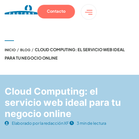
Contacto
/
/
CLOUD COMPUTING: EL SERVICIO WEB IDEAL
INICIO
BLOG
PARA TU NEGOCIO ONLINE
Cloud Computing: el
servicio web ideal para tu
negocio online
Elaborado por la redacción XF
3 min de lectura