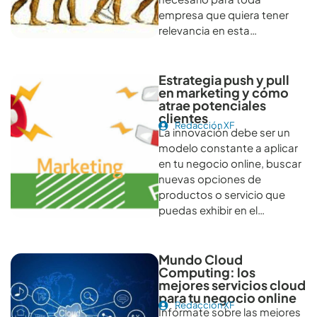
empresa que quiera tener
relevancia en esta…
Estrategia push y pull
en marketing y cómo
atrae potenciales
clientes
Redacción XF
La innovación debe ser un
modelo constante a aplicar
en tu negocio online, buscar
nuevas opciones de
productos o servicio que
puedas exhibir en el…
Mundo Cloud
Computing: los
mejores servicios cloud
para tu negocio online
Redacción XF
Infórmate sobre las mejores