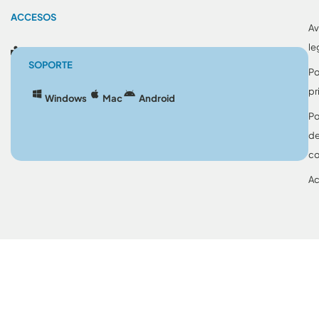
ACCESOS
Av
le
Blog
SOPORTE
Po
pr
Windows
Mac
Android
Po
d
co
Ac