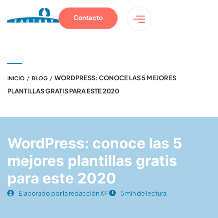
Contacto
/
/
WORDPRESS: CONOCE LAS 5 MEJORES
INICIO
BLOG
PLANTILLAS GRATIS PARA ESTE 2020
WordPress: conoce las 5
mejores plantillas gratis
para este 2020
Elaborado por la redacción XF
5 min de lectura