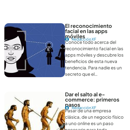
Otros artículos recomendables para revisar
El reconocimiento
facial en las apps
móviles
Redacción XF
Conoce todo acerca del
reconocimiento facial en las
apps móviles y descubre los
beneficios de esta nueva
tendencia. Para nadie es un
secreto que el…
Dar el salto al e-
commerce: primeros
pasos
Redacción XF
Pasar de una empresa
clásica, de un negocio físico
a uno online es un paso
necesario para toda