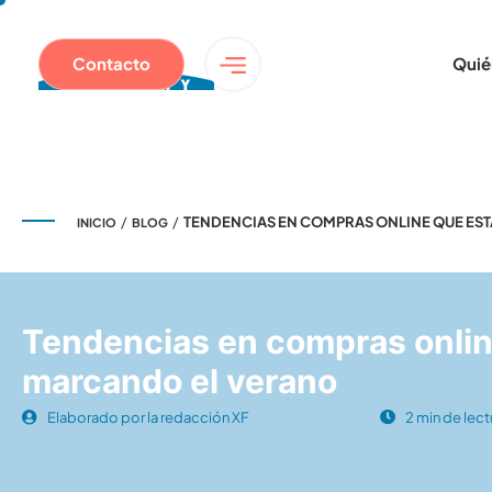
Contacto
Quié
/
/
TENDENCIAS EN COMPRAS ONLINE QUE ES
INICIO
BLOG
Tendencias en compras onlin
marcando el verano
Elaborado por la redacción XF
2 min de lect