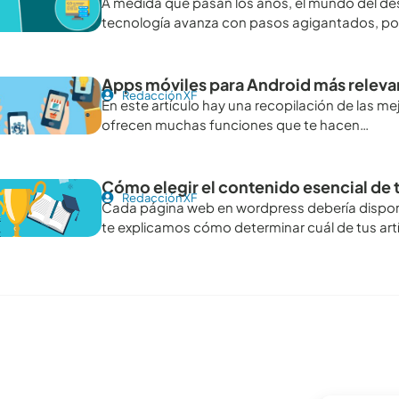
A medida que pasan los años, el mundo del desa
tecnología avanza con pasos agigantados, po
Apps móviles para Android más relevan
Redacción XF
En este artículo hay una recopilación de las m
ofrecen muchas funciones que te hacen…
Cómo elegir el contenido esencial de
Redacción XF
Cada página web en wordpress debería disponer
te explicamos cómo determinar cuál de tus art