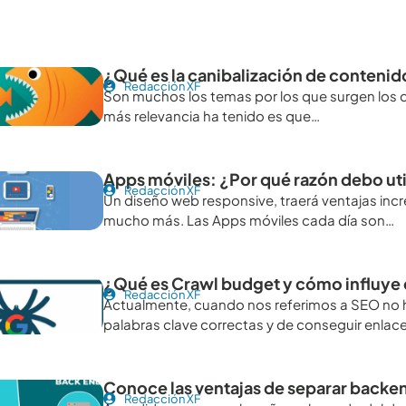
tículos recomendables para revisar
¿Qué es la canibalización de contenid
Redacción XF
Son muchos los temas por los que surgen los d
más relevancia ha tenido es que…
Apps móviles: ¿Por qué razón debo uti
Redacción XF
Un diseño web responsive, traerá ventajas incr
mucho más. Las Apps móviles cada día son…
¿Qué es Crawl budget y cómo influye
Redacción XF
Actualmente, cuando nos referimos a SEO no 
palabras clave correctas y de conseguir enlace
Conoce las ventajas de separar backen
Redacción XF