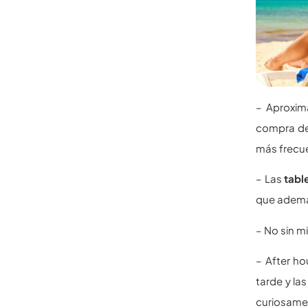
– Aproxim
compra des
más frecue
– Las
tabl
que además
– No sin m
– After ho
tarde y la
curiosamen