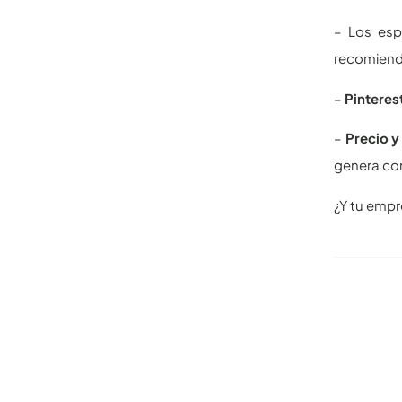
– Los esp
recomienda
–
Pinteres
–
Precio y
genera con
¿Y tu empr