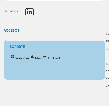
Síguenos
ACCESOS
Av
le
Blog
SOPORTE
Po
pr
Windows
Mac
Android
Po
d
co
Ac