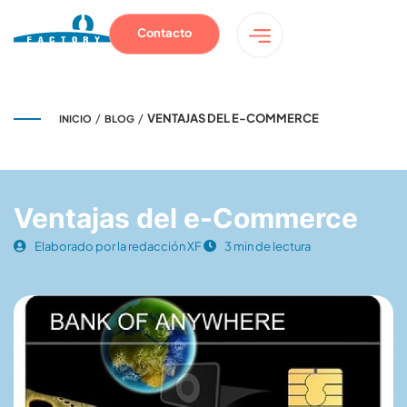
Contacto
/
/
VENTAJAS DEL E-COMMERCE
INICIO
BLOG
Ventajas del e-Commerce
Elaborado por la redacción XF
3 min de lectura