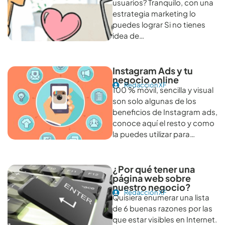
usuarios? Tranquilo, con una
estrategia marketing lo
puedes lograr Si no tienes
idea de…
Instagram Ads y tu
negocio online
Redacción XF
100 % móvil, sencilla y visual
son solo algunas de los
beneficios de Instagram ads,
conoce aquí el resto y como
la puedes utilizar para…
¿Por qué tener una
página web sobre
nuestro negocio?
Redacción XF
Quisiera enumerar una lista
de 6 buenas razones por las
que estar visibles en Internet.