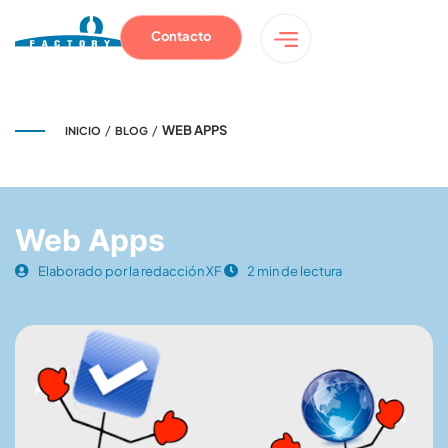
Contacto
/
/
WEB APPS
INICIO
BLOG
Web Apps
Elaborado por la redacción XF
2 min de lectura