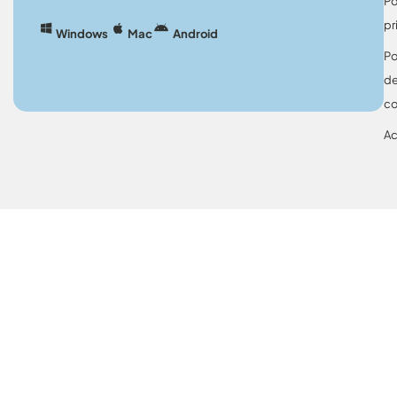
Po
pr
Windows
Mac
Android
Po
d
co
Ac