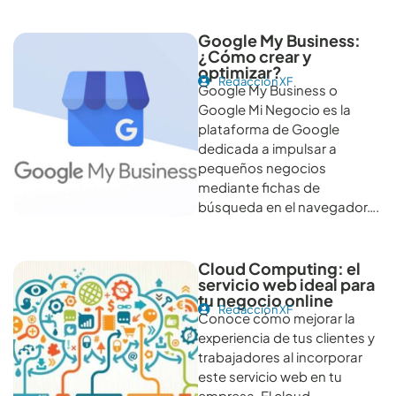
Google My Business:
¿Cómo crear y
optimizar?
Redacción XF
Google My Business o
Google Mi Negocio es la
plataforma de Google
dedicada a impulsar a
pequeños negocios
mediante fichas de
búsqueda en el navegador….
Cloud Computing: el
servicio web ideal para
tu negocio online
Redacción XF
Conoce cómo mejorar la
experiencia de tus clientes y
trabajadores al incorporar
este servicio web en tu
empresa. El cloud