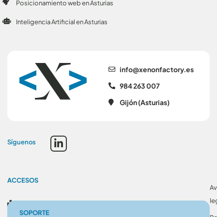
Posicionamiento web en Asturias
Inteligencia Artificial en Asturias
se.yrotcafnonex@ofni
984 263 007
Gijón (Asturias)
Síguenos
ACCESOS
Av
le
Blog
SOPORTE