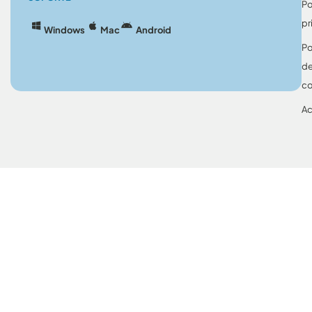
Po
pr
Windows
Mac
Android
Po
d
co
Ac