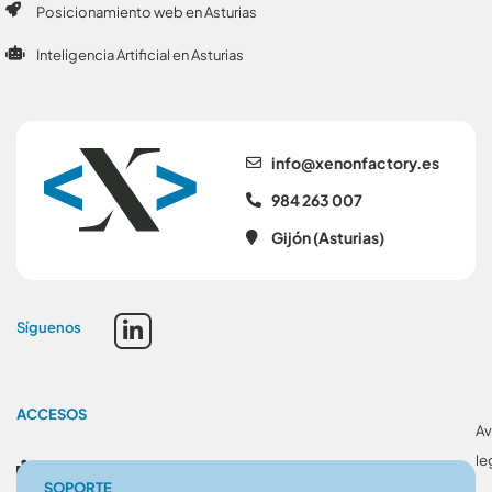
Posicionamiento web en Asturias
Inteligencia Artificial en Asturias
se.yrotcafnonex@ofni
984 263 007
Gijón (Asturias)
Síguenos
ACCESOS
Av
le
Blog
SOPORTE