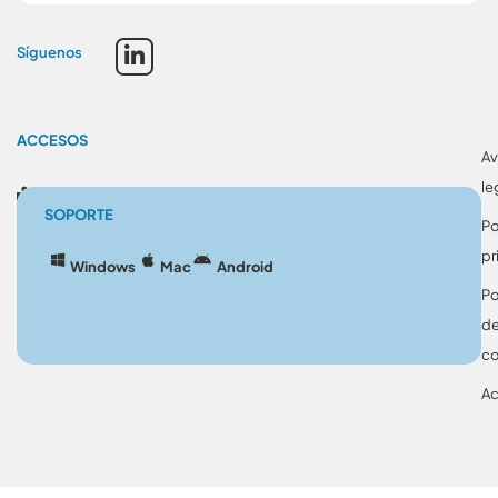
Síguenos
ACCESOS
Av
le
Blog
SOPORTE
Po
pr
Windows
Mac
Android
Po
d
co
Ac