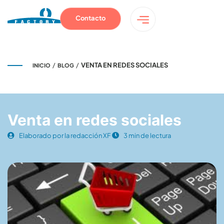
Contacto
/
/
VENTA EN REDES SOCIALES
INICIO
BLOG
Venta en redes sociales
Elaborado por la redacción XF
3 min de lectura