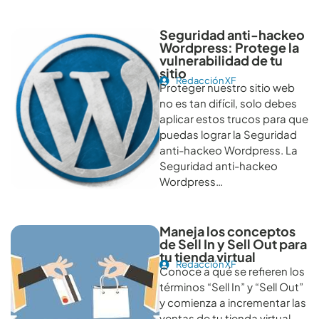
Seguridad anti-hackeo
Wordpress: Protege la
vulnerabilidad de tu
sitio
Redacción XF
Proteger nuestro sitio web
no es tan difícil, solo debes
aplicar estos trucos para que
puedas lograr la Seguridad
anti-hackeo Wordpress. La
Seguridad anti-hackeo
Wordpress…
Maneja los conceptos
de Sell In y Sell Out para
tu tienda virtual
Redacción XF
Conoce a qué se refieren los
términos “Sell In” y “Sell Out”
y comienza a incrementar las
ventas de tu tienda virtual