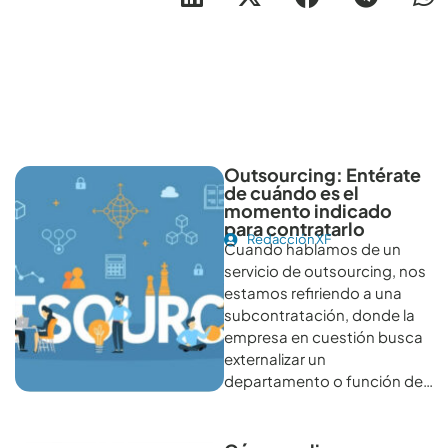
Otros artículos recomendables para revisar
Outsourcing: Entérate
de cuándo es el
momento indicado
para contratarlo
Redacción XF
Cuando hablamos de un
servicio de outsourcing, nos
estamos refiriendo a una
subcontratación, donde la
empresa en cuestión busca
externalizar un
departamento o función de…