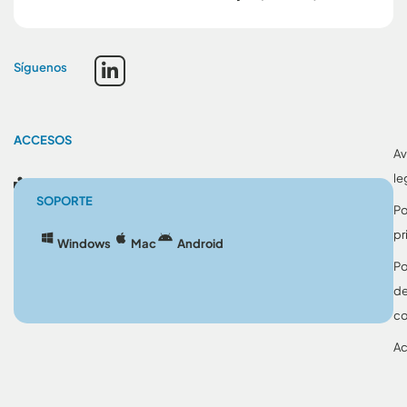
Síguenos
ACCESOS
Av
le
Blog
SOPORTE
Po
pr
Windows
Mac
Android
Po
d
co
Ac