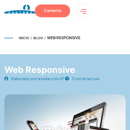
Contacto
/
/
WEB RESPONSIVE
INICIO
BLOG
Web Responsive
Elaborado por la redacción XF
3 min de lectura