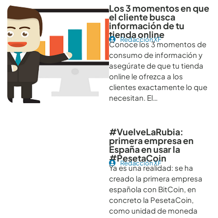
Los 3 momentos en que
el cliente busca
información de tu
tienda online
Redacción XF
Conoce los 3 momentos de
consumo de información y
asegúrate de que tu tienda
online le ofrezca a los
clientes exactamente lo que
necesitan. El…
#VuelveLaRubia:
primera empresa en
España en usar la
#PesetaCoin
Redacción XF
Ya es una realidad: se ha
creado la primera empresa
española con BitCoin, en
concreto la PesetaCoin,
como unidad de moneda