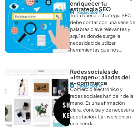
enriquecer tu
estrategia SEO
Redacción XF
Toda buena estrategia SEO
debe contar con una serie de
palabras clave relevantes y
aquí es donde surge la
necesidad de utilizar
herramientas que nos…
Redes sociales de
«imagen»: aliadas del
e-commerce
Redacción XF
Comercio electrónico y
redes sociales han de ir de la
mano. Es una afirmación
clara, concisa y de necesaria
aceptación. La inversión en
una tienda…