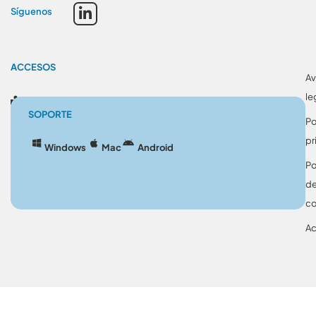
Síguenos
ACCESOS
Av
le
Blog
SOPORTE
Po
pr
Windows
Mac
Android
Po
d
co
Ac