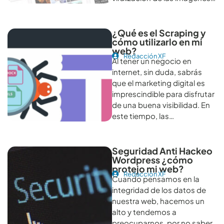
¿Qué es el Scraping y
cómo utilizarlo en mi
web?
Redacción XF
Al tener un negocio en
internet, sin duda, sabrás
que el marketing digital es
imprescindible para disfrutar
de una buena visibilidad. En
este tiempo, las…
Seguridad Anti Hackeo
Wordpress ¿cómo
protejo mi web?
Redacción XF
Cuando pensamos en la
integridad de los datos de
nuestra web, hacemos un
alto y tendemos a
preocuparnos, por no saber