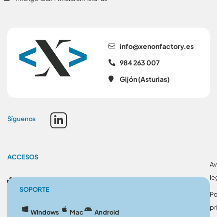
se.yrotcafnonex@ofni
984 263 007
Gijón (Asturias)
Síguenos
ACCESOS
Av
le
Blog
SOPORTE
Po
pr
Windows
Mac
Android