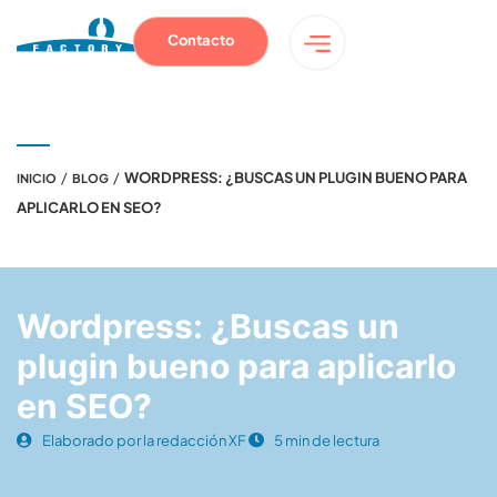
Contacto
/
/
WORDPRESS: ¿BUSCAS UN PLUGIN BUENO PARA
INICIO
BLOG
APLICARLO EN SEO?
Wordpress: ¿Buscas un
plugin bueno para aplicarlo
en SEO?
Elaborado por la redacción XF
5 min de lectura