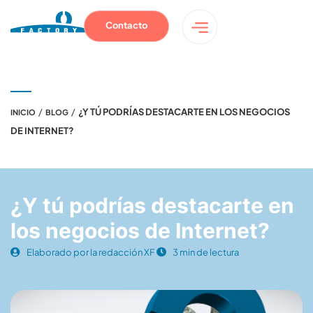
Contacto
/
/
¿Y TÚ PODRÍAS DESTACARTE EN LOS NEGOCIOS
INICIO
BLOG
DE INTERNET?
¿Y tú podrías destacarte en
los negocios de Internet?
Elaborado por la redacción XF
3 min de lectura