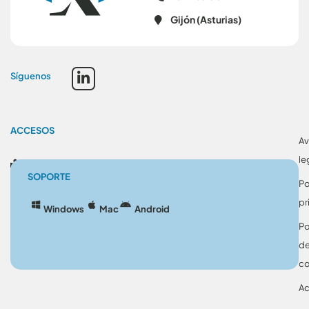
Gijón (Asturias)
Síguenos
ACCESOS
Av
le
Blog
SOPORTE
Po
pr
Windows
Mac
Android
Po
d
co
Ac