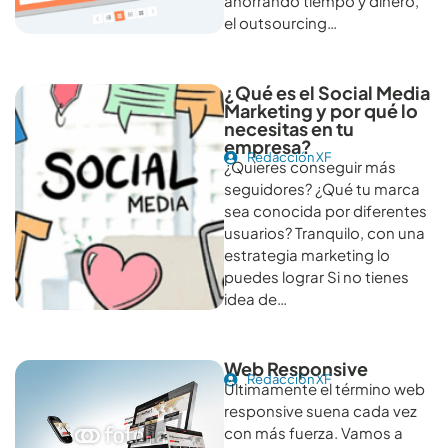
ahorrando tiempo y dinero,
el outsourcing…
¿Qué es el Social Media
Marketing y por qué lo
necesitas en tu
empresa?
Redacción XF
¿Quieres conseguir más
seguidores? ¿Qué tu marca
sea conocida por diferentes
usuarios? Tranquilo, con una
estrategia marketing lo
puedes lograr Si no tienes
idea de…
Web Responsive
Redacción XF
Últimamente el término web
responsive suena cada vez
con más fuerza. Vamos a