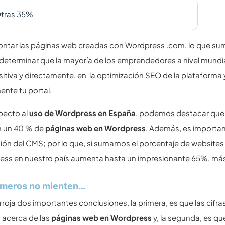
tras 35%
contar las páginas web creadas con Wordpress .com, lo que sum
terminar que la mayoría de los emprendedores a nivel mundia
ositiva y directamente, en la optimización SEO de la plataforma 
ente tu portal.
pecto al
uso de Wordpress en España
, podemos destacar que
n un 40 % de
páginas web en Wordpress
. Además, es important
sión del CMS; por lo que, si sumamos el porcentaje de websites e
ss en nuestro país aumenta hasta un impresionante 65%, más d
úmeros no mienten…
rroja dos importantes conclusiones, la primera, es que las cifr
acerca de las
páginas web en Wordpress
y, la segunda, es q