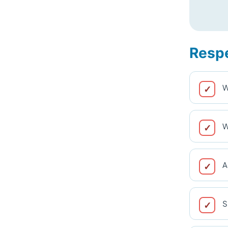
Respe
W
W
A
S