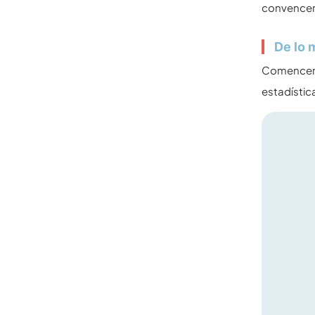
convencer 
De lo 
Comencemo
estadístic