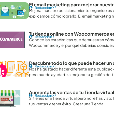
El email marketing para mejorar nues
Redacción XF
Mejorar nuestro posicionamiento organico es ot
explicamos cómo lograrlo. El email marketing
Tu tienda online con Woocommerce en
Redacción XF
Conoce las estadísticas que demuestran cómo 
Woocommerce y el por qué deberías considera
Descubre todo lo que puede hacer un a
Redacción XF
Nos ha gustado hacer diferente esta publicaci
pero puede ayudarte a mejorar tu gestión del t
Aumenta las ventas de tu Tienda virtual
Redacción XF
Si tienes una Tienda virtual pero no le has vi
tus ventas y tener éxito. Crear una Tienda…