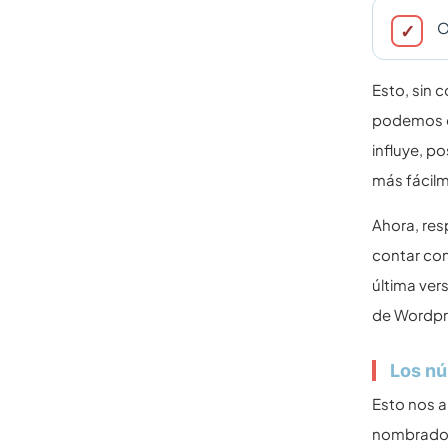
O
Esto, sin 
podemos de
influye, p
más fácilm
Ahora, res
contar co
última ver
de Wordpre
Los n
Esto nos a
nombrado 