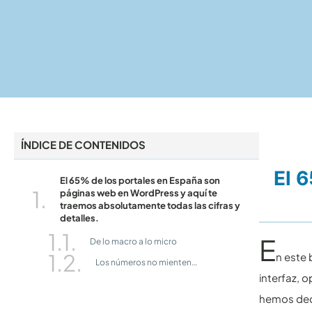
ÍNDICE DE CONTENIDOS
El 
El 65% de los portales en España son
páginas web en WordPress y aquí te
traemos absolutamente todas las cifras y
detalles.
E
De lo macro a lo micro
n este 
Los números no mienten…
interfaz, 
hemos deci