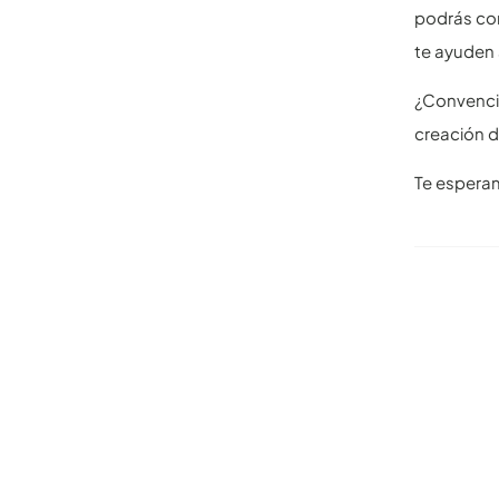
podrás con
te ayuden 
¿Convencid
creación d
Te espera
Otros ar